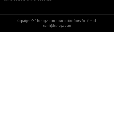
PET en Chine
Copyright © fr.lsthcgz.com, tous droits réservés. E-mail:
sami@lsthcgz.com