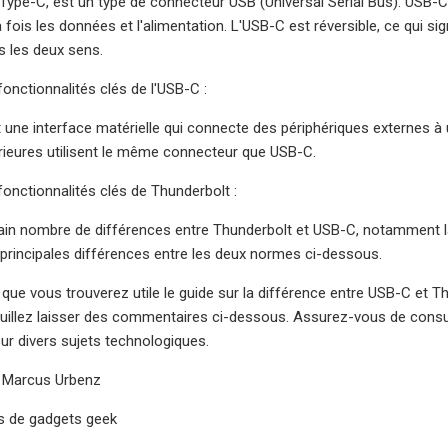
ype-C, est un type de connecteur USB (Universal Serial Bus). USB-C 
a fois les données et l'alimentation. L'USB-C est réversible, ce qui 
s les deux sens.
fonctionnalités clés de l'USB-C :
 une interface matérielle qui connecte des périphériques externes à un
érieures utilisent le même connecteur que USB-C.
fonctionnalités clés de Thunderbolt :
rtain nombre de différences entre Thunderbolt et USB-C, notamment la
 principales différences entre les deux normes ci-dessous.
ue vous trouverez utile le guide sur la différence entre USB-C et 
uillez laisser des commentaires ci-dessous. Assurez-vous de consul
r divers sujets technologiques.
: Marcus Urbenz
es de gadgets geek