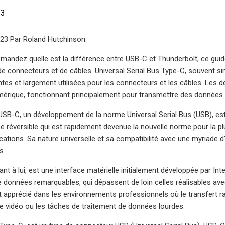
23
023 Par Roland Hutchinson
mandez quelle est la différence entre USB-C et Thunderbolt, ce guide
de connecteurs et de câbles. Universal Serial Bus Type-C, souvent 
tes et largement utilisées pour les connecteurs et les câbles. Les
érique, fonctionnant principalement pour transmettre des données et
SB-C, un développement de la norme Universal Serial Bus (USB), est 
ise réversible qui est rapidement devenue la nouvelle norme pour la p
ications. Sa nature universelle et sa compatibilité avec une myriade d
s.
nt à lui, est une interface matérielle initialement développée par Int
 données remarquables, qui dépassent de loin celles réalisables ave
t apprécié dans les environnements professionnels où le transfert 
 vidéo ou les tâches de traitement de données lourdes.