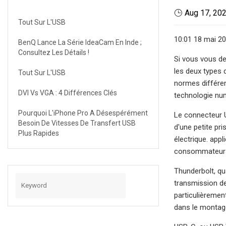
Aug 17, 20
Tout Sur L'USB
10:01 18 mai 2
BenQ Lance La Série IdeaCam En Inde ;
Consultez Les Détails !
Si vous vous de
les deux types 
Tout Sur L'USB
normes différen
DVI Vs VGA : 4 Différences Clés
technologie num
Pourquoi L'iPhone Pro A Désespérément
Le connecteur U
Besoin De Vitesses De Transfert USB
d'une petite pr
Plus Rapides
électrique. appl
consommateur
Thunderbolt, qua
transmission de
particulièremen
dans le montage