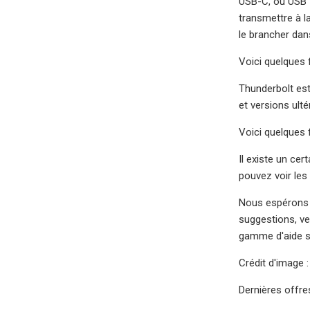
USB-C, ou USB T
transmettre à l
le brancher dan
Voici quelques 
Thunderbolt est
et versions ult
Voici quelques 
Il existe un ce
pouvez voir les
Nous espérons q
suggestions, ve
gamme d'aide su
Crédit d'image 
Dernières offr