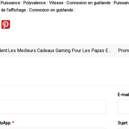
 : Puissance : Polyvalence : Vitesse : Connexion en guirlande : Puissanc
de l'affichage : Connexion en guirlande :
ent:
Les Meilleurs Cadeaux Gaming Pour Les Papas En
Prom
Cette Fête Des Pères
E-mai
tsApp:
*
Sujet: