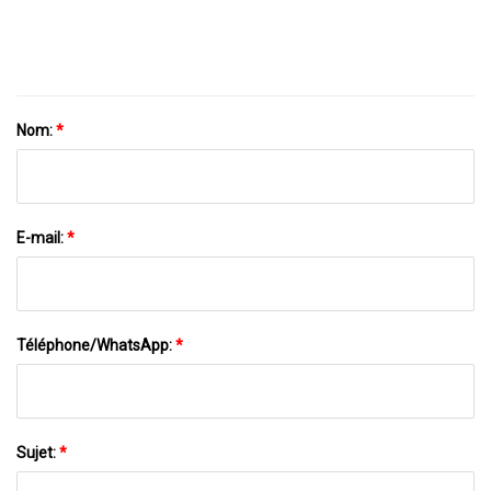
Câble De Données De Transmission De
Données
Nom:
*
E-mail:
*
Téléphone/WhatsApp:
*
Sujet:
*