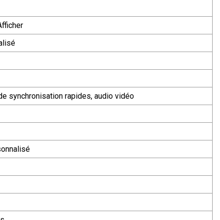
Afficher
alisé
e synchronisation rapides, audio vidéo
onnalisé
is