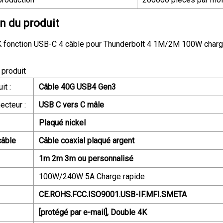
n du produit
K fonction USB-C 4 câble pour Thunderbolt 4 1M/2M 100W charg
 produit
it :
Câble 40G USB4 Gen3
ecteur :
USB C vers C mâle
Plaqué nickel
câble
Câble coaxial plaqué argent
1m 2m 3m ou personnalisé
100W/240W 5A Charge rapide
CE.ROHS.FCC.ISO9001.USB-IF.MFI.SMETA
[protégé par e-mail], Double 4K