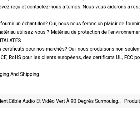
avez reçu et contactez-nous à temps. Nous vous aiderons à rés
ournir un échantillon? Oui, nous nous ferons un plaisir de fournir
atériau utilisez-vous ? Matériau de protection de l'environne
HTALATES
 certificats pour nos marchés? Oui, nous produisons non seule
 CE, RoHS pour les clients européens, des certificats UL, FCC pou
ging And Shipping
ent:
Câble Audio Et Vidéo Vert À 90 Degrés Surmoulage
Produi
Edgarcn 483