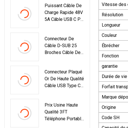
Vitesse des
Puissant Câble De
Charge Rapide 48V
Résolution
5A Câble USB C Pd
Longueur
240W USB 2.0 Type
C À Câble De Type
Couleur
Connecteur De
C Pour Le
Câble D-SUB 25
Ébrécher
Chargement De
Broches Câble De
Téléphone
Fonction
Dérivation VGA À
MacBook
Vendre
garantie
Connecteur Plaqué
Durée de vie
Or De Haute Qualité
Câble USB Type C
Forfait trans
Vers DVI 6FT
Marque dép
1.83m
Prix ​​usine Haute
Origine
Qualité 3FT
Code SH
Téléphone Portable
USB 2.0 Câble De
Capacité de 