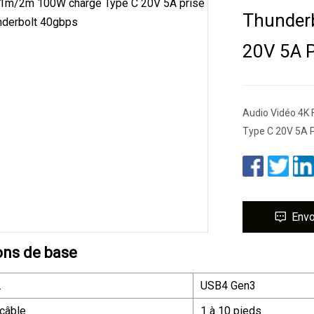
Thunder
20V 5A P
Audio Vidéo 4K
Type C 20V 5A P
Env
ons de base
.
USB4 Gen3
câble
1 à 10 pieds