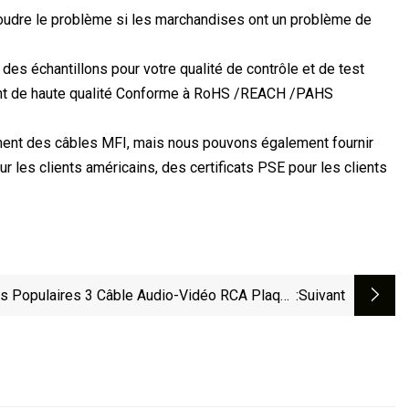
oudre le problème si les marchandises ont un problème de
 des échantillons pour votre qualité de contrôle et de test
ment de haute qualité Conforme à RoHS /REACH /PAHS
ment des câbles MFI, mais nous pouvons également fournir
r les clients américains, des certificats PSE pour les clients
ts Populaires 3 Câble Audio-Vidéo RCA Plaqué
:suivant
Or Femelle Pour Câble Coaxial Numérique Pour
Multimédia