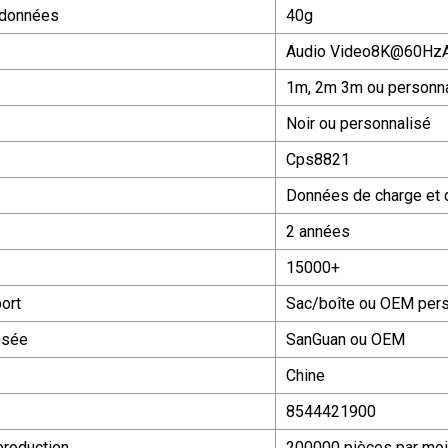
 données
40g
Audio Video
8K@60Hz
1m, 2m 3m ou personn
Noir ou personnalisé
Cps8821
Données de charge et d
2 années
15000+
port
Sac/boîte ou OEM pers
osée
SanGuan ou OEM
Chine
8544421900
production
200000 pièces par mo