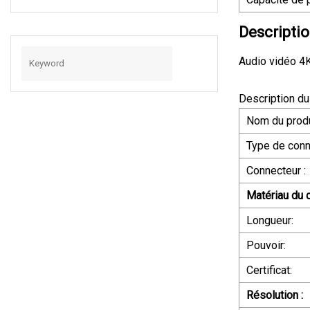
Charge Micro USB
Pour Smartphone
Descriptio
2.1A Ligne De
Câble De Données
Audio vidéo 4
Rapide
Description du
Nom du produ
Type de conn
Connecteur :
Matériau du 
Longueur:
Pouvoir:
Certificat:
Résolution :