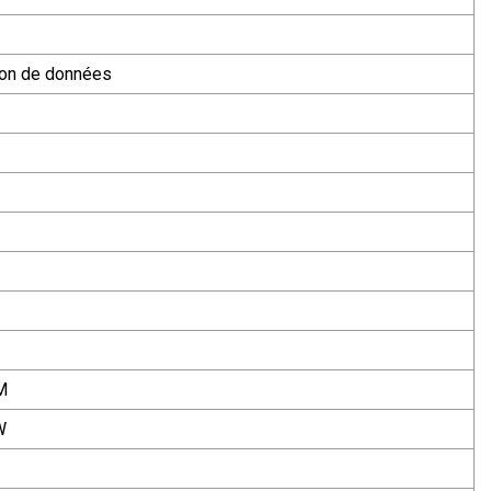
ion de données
M
W