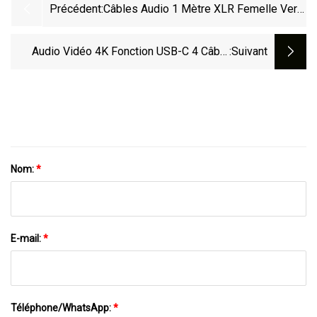
Précédent:
Câbles Audio 1 Mètre XLR Femelle Vers
6,3 Mm TRS Mâle PRO Audio Vidéo
Câble Micro Stéréo
Audio Vidéo 4K Fonction USB-C 4 Câble
:suivant
Pour Thunderbolt 4 1m/2m 100W Charge
Type C 20V 5A Prise En Charge Thunderbolt
40gbps
Nom:
*
E-mail:
*
Téléphone/WhatsApp:
*