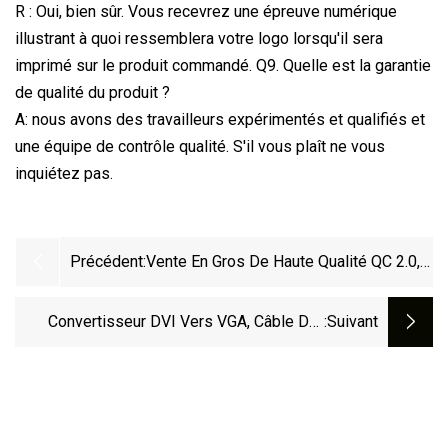
R : Oui, bien sûr. Vous recevrez une épreuve numérique
illustrant à quoi ressemblera votre logo lorsqu'il sera
imprimé sur le produit commandé. Q9. Quelle est la garantie
de qualité du produit ?
A: nous avons des travailleurs expérimentés et qualifiés et
une équipe de contrôle qualité. S'il vous plaît ne vous
inquiétez pas.
Précédent:
Vente En Gros De Haute Qualité QC 2.0,
3.0 Ligne De Données De Charge Rapide
USB 5A Type C Chargeur De Charge
Convertisseur DVI Vers VGA, Câble DVI
:suivant
Câble De Données Micro Pour
Vers VGA
Téléphone