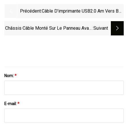
Précédent:
Câble D'imprimante USB2.0 Am Vers Bm
Noir De Haute Qualité De 1,5 M
Châssis Câble Monté Sur Le Panneau Avant
:suivant
USB 2.0 USB 3.0 1 À 4 Ports Carte D'e/s
Audio Câble D'extension De Carte De Circuit
Imprimé Pour Ordinateur De Bureau
Nom:
*
E-mail:
*