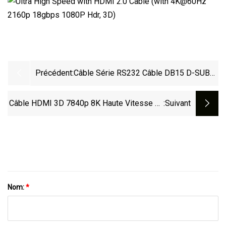
Précédent:
Câble Série RS232 Câble DB15 D-SUB
Câble VGA Mâle Vers Câble Mâle 3*3,5
Mm
Câble HDMI 3D 7840p 8K Haute Vitesse En
:suivant
Maille De Nylon V2.1
Nom:
*