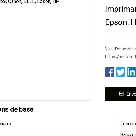
Impriman
Epson, 
Vue d'ensemble D
https://xsdsing
Env
ons de base
charge
Fonctio
Sans p