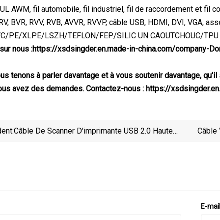
L AWM, fil automobile, fil industriel, fil de raccordement et fil cond
, RV, BVR, RVV, RVB, AVVR, RVVP, câble USB, HDMI, DVI, VGA, as
: PVC/PE/XLPE/LSZH/TEFLON/FEP/SILIC UN CAOUTCHOUC/TPU et 
sur nous :
https://xsdsingder.en.made-in-china.com/company-D
s tenons à parler davantage et à vous soutenir davantage, qu'il 
vous avez des demandes. Contactez-nous : https://xsdsingder.en
ent:
Câble De Scanner D'imprimante USB 2.0 Haute
Câble 
Vitesse De Type A À B
E-mai