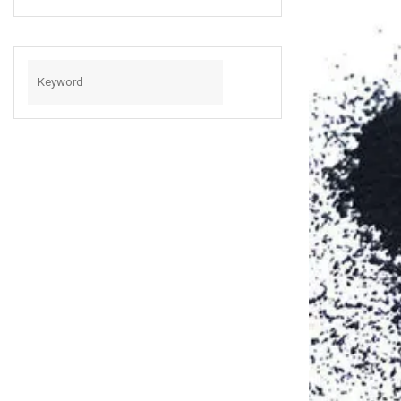
Qualité Pour
L'automobile/câble
/connecteur/Electri
Ca/auto/voiture/m
Édical/lumière/ra
Dio/audio