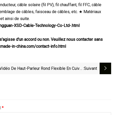
ucteur, câble solaire (fil PV), fil chauffant, fil FFC, câble
semblage de câbles, faisceau de câbles, etc. ★ Matériaux
ainsi de suite.
ongguan-XSD-Cable-Technology-Co-Ltd-.html
s'agisse d'un accord ou non. Veuillez nous contacter sans
.made-in-china.com/contact-info.html
Vidéo De Haut-Parleur Rond Flexible En Cuivre
:suivant
Transparent Pour Audio De Voiture
l:
*