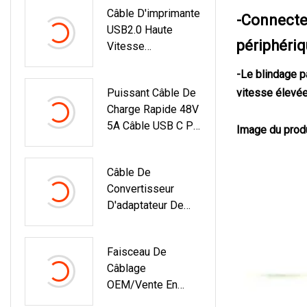
Câble D'imprimante
Hirose Connecteur
-Connecte
USB2.0 Haute
IDC Fiche Banane
périphéri
Vitesse
Faisceau De
Entièrement En
Câbles
-Le blindage pa
Cuivre
Puissant Câble De
vitesse élevée
Charge Rapide 48V
5A Câble USB C Pd
Image du prod
240W USB 2.0 Type
C À Câble De Type
Câble De
C Pour Le
Convertisseur
Chargement De
D'adaptateur De
Téléphone
Câble USB SATA
MacBook
Type-C 3 En 1
Faisceau De
Fabriqué En Usine
Câblage
Câble De Données
OEM/vente En
USB
Gros De Haute