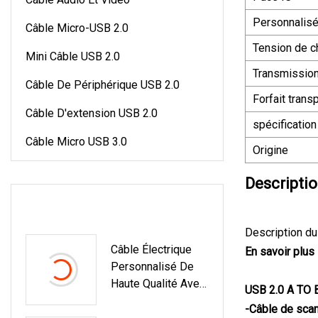
Personnalis
Câble Micro-USB 2.0
Tension de c
Mini Câble USB 2.0
Transmission
Câble De Périphérique USB 2.0
Forfait trans
Câble D'extension USB 2.0
spécification
Câble Micro USB 3.0
Origine
Descriptio
DERNIERS PRODUITS
Description du
Câble Électrique
En savoir plus 
Personnalisé De
Haute Qualité Avec
USB 2.0 A TO B
DuPont Jst Zh Xh
-Câble de scan
PH Molex Te