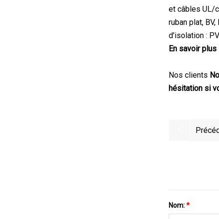
et câbles UL/cU
ruban plat, BV
d'isolation 
En savoir plus 
Nos clients
Nou
hésitation si 
Précéd
Nom:
*