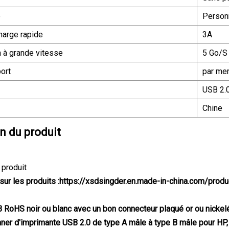
é
Person
harge rapide
3A
 à grande vitesse
5 Go/S
port
par mer
USB 2.0
Chine
n du produit
 produit
sur les produits :
https://xsdsingder.en.made-in-china.com/produc
 RoHS noir ou blanc avec un bon connecteur plaqué or ou nicke
ner d'imprimante USB 2.0 de type A mâle à type B mâle pour HP, 