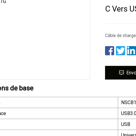
C Vers 
Câble de charge
Env
ons de base
.
NSCB
ace
USB3.
USB
Univer