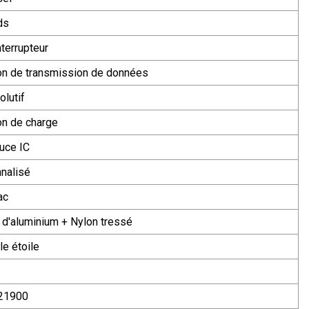
ds
terrupteur
on de transmission de données
olutif
on de charge
uce IC
nalisé
ac
e d'aluminium + Nylon tressé
le étoile
21900