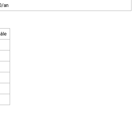
0/an
âle