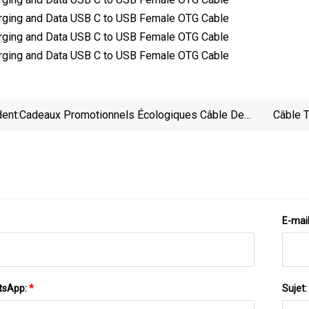
ent:
Cadeaux Promotionnels Écologiques Câble De
Câble 
Chargement De Téléphone Portable
USB/Micro/Type-C/Ios Bambou 3 En 1 Câble De
Données USB
E-mai
tsApp:
*
Sujet: