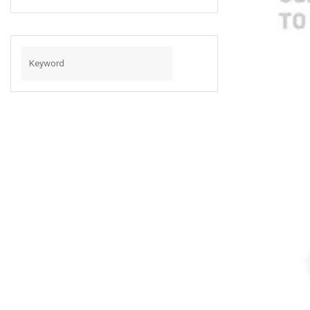
Sff8087 À 7 + 7 +
15 Broches
Sff8482 Et Câble
De Disque Dur
SATA 15 Broches