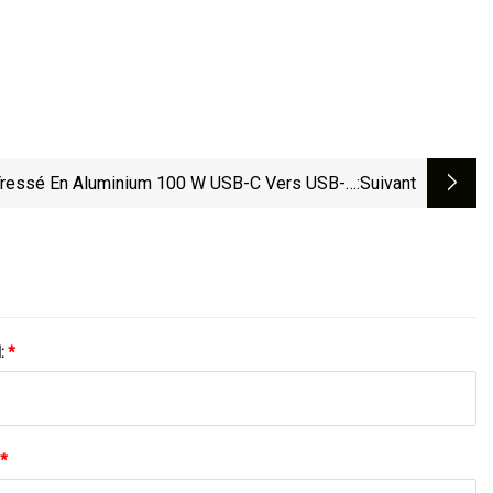
Tressé En Aluminium 100 W USB-C Vers USB-C
:suivant
2.0
l:
*
*