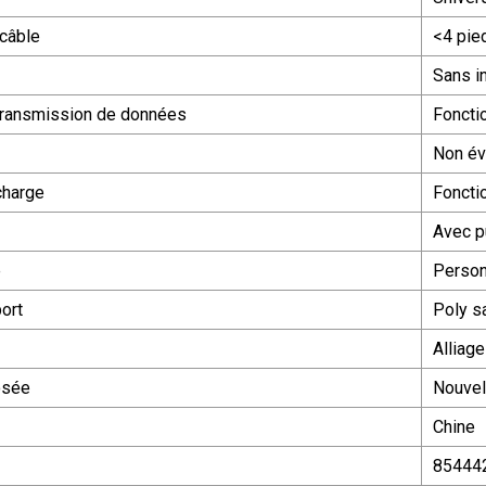
câble
<4 pie
Sans in
transmission de données
Foncti
Non év
charge
Foncti
Avec p
é
Person
port
Poly s
Alliag
osée
Nouvel
Chine
85444