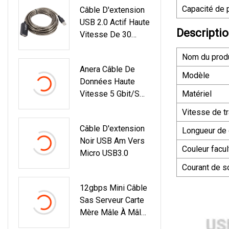
Capacité de 
Câble D'extension
USB 2.0 Actif Haute
Descriptio
Vitesse De 30
Pieds
Nom du produ
Anera Câble De
Modèle
Données Haute
Vitesse 5 Gbit/s
Matériel
USB 3.0 Type A
Vitesse de t
Mâle Vers Micro B
Câble D'extension
Mâle Pour Pilote
Longueur de 
Noir USB Am Vers
De Disque Dur 0,5
Couleur facul
Micro USB3.0
M
Courant de so
12gbps Mini Câble
Sas Serveur Carte
Mère Mâle À Mâle
36 Broches