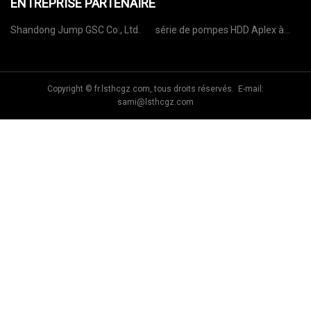
ENTREPRISE PARTENAIRE
Shandong Jump GSC Co., Ltd.
série de pompes HDD Aplex à
prix réduit
Copyright © fr.lsthcgz.com, tous droits réservés. E-mail:
sami@lsthcgz.com