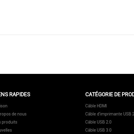
ENVOYEZ-NOUS
ENS RAPIDES
CATÉGORIE DE PRO
ison
Câble HDMI
ropos de nous
Câble d'imprimante USB 2
 produits
Câble USB 2.0
velles
Câble USB 3.0