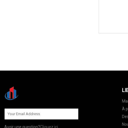
LI
Ma
À p
Des
Nou
Avoir une question?
Cliquez ici