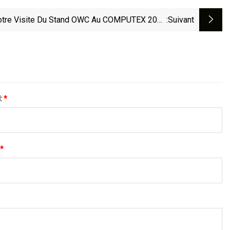
Notre Visite Du Stand OWC Au COMPUTEX 2023
:suivant
entant Des Périphériques Et Des Équipements
Impressionnants
l:
*
*