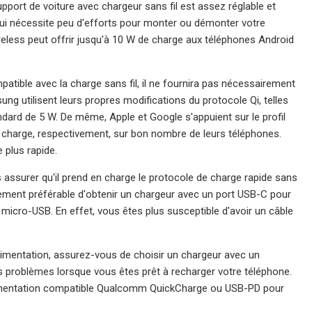
upport de voiture avec chargeur sans fil est assez réglable et
qui nécessite peu d'efforts pour monter ou démonter votre
ireless peut offrir jusqu'à 10 W de charge aux téléphones Android
atible avec la charge sans fil, il ne fournira pas nécessairement
ng utilisent leurs propres modifications du protocole Qi, telles
ndard de 5 W. De même, Apple et Google s'appuient sur le profil
e charge, respectivement, sur bon nombre de leurs téléphones.
 plus rapide.
s assurer qu'il prend en charge le protocole de charge rapide sans
galement préférable d'obtenir un chargeur avec un port USB-C pour
rt micro-USB. En effet, vous êtes plus susceptible d'avoir un câble
limentation, assurez-vous de choisir un chargeur avec un
es problèmes lorsque vous êtes prêt à recharger votre téléphone.
'alimentation compatible Qualcomm QuickCharge ou USB-PD pour