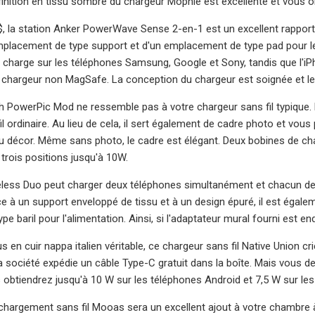
a finition en tissu sombre du chargeur Mophie est excellente et vous o
, la station Anker PowerWave Sense 2-en-1 est un excellent rapport q
mplacement de type support et d'un emplacement de type pad pour l
 charge sur les téléphones Samsung, Google et Sony, tandis que l'iPh
 chargeur non MagSafe. La conception du chargeur est soignée et le 
 PowerPic Mod ne ressemble pas à votre chargeur sans fil typique. 
l ordinaire. Au lieu de cela, il sert également de cadre photo et vou
 décor. Même sans photo, le cadre est élégant. Deux bobines de char
trois positions jusqu'à 10W.
reless Duo peut charger deux téléphones simultanément et chacun d
 à un support enveloppé de tissu et à un design épuré, il est égalemen
ype baril pour l'alimentation. Ainsi, si l'adaptateur mural fourni es
 en cuir nappa italien véritable, ce chargeur sans fil Native Union c
la société expédie un câble Type-C gratuit dans la boîte. Mais vous 
 obtiendrez jusqu'à 10 W sur les téléphones Android et 7,5 W sur les
 chargement sans fil Mooas sera un excellent ajout à votre chambre à