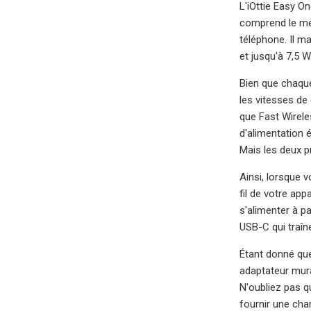
L'iOttie Easy O
comprend le méc
téléphone. Il m
et jusqu'à 7,5 
Bien que chaque
les vitesses de
que Fast Wirele
d'alimentation 
Mais les deux p
Ainsi, lorsque 
fil de votre ap
s'alimenter à pa
USB-C qui traîne
Étant donné que
adaptateur mura
N'oubliez pas q
fournir une cha