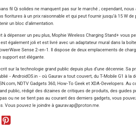
ans fil Qi solides ne manquent pas sur le marché ; cependant, nous a
s fioritures à un prix raisonnable et qui peut fournir jusqu'à 15 W de
enir un bloc d'alimentation.
êt à dépenser un peu plus, Mophie Wireless Charging Stand+ vous pe
e. Il est également joli et est livré avec un adaptateur mural dans la bo
owerWave Sense 2-en-1. Il dispose de deux emplacements de charge et
le support est élégante.
crit sur la technologie grand public depuis plus d'une décennie. Sa p
blié - AndroidOS.in - où Gaurav a tout couvert, du T-Mobile G1 à la d
MSN.com, NDTV Gadgets 360, How-To Geek et XDA-Developers. Au cour
nd public, rédigé des dizaines de critiques de produits, des guides pr
t pas ou ne se tient pas au courant des derniers gadgets, vous pouvez 
lms. Vous pouvez le joindre à
gaurav.ap@proton.me
.