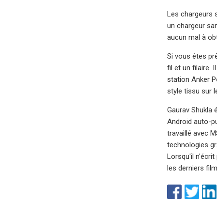
Les chargeurs s
un chargeur san
aucun mal à obt
Si vous êtes pr
fil et un filair
station Anker P
style tissu sur 
Gaurav Shukla é
Android auto-pu
travaillé avec 
technologies gra
Lorsqu'il n'écri
les derniers fi