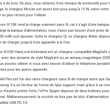
e à du bois. De plus, vous obtenez trois niveaux de luminosité pour l
rge, le chargeur Mooas est assez bon pour jusqu'à 15 W, selon votre
ou plus récent pour l'utiliser.
e III 10K rend la charge vraiment sans fil, car il s'agit d'une banque
rgé la banque d'alimentation, vous n'avez pas besoin d'une prise de c
000 mAh soit épuisée. Outre le chargeur Qi, ce chargeur Anker dispos
de charger jusqu'à trois appareils à la fois.
s fil ESR HaloLock Kickstand est un chargeur compatible MagSafe c
i avec des aimants de style MagSafe ou un anneau magnétique (ESR 
us pouvez utiliser si vous avez besoin d'utiliser le téléphone penda
riera pour les autres appareils.
eld Flex est l'un des rares chargeurs sans fil de marque autre que 
ung. Il a un facteur de forme de type support, mais grâce à sa conce
ns d'autres points forts, l'offre Spigen dispose de deux bobines p
rait. Malheureusement, la société ne livre pas de bloc d'alimentatio
tible USB PD 3.0.