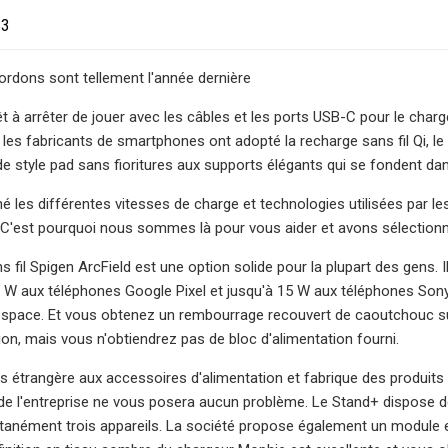
23
ordons sont tellement l'année dernière
êt à arrêter de jouer avec les câbles et les ports USB-C pour le charg
les fabricants de smartphones ont adopté la recharge sans fil Qi, l
e style pad sans fioritures aux supports élégants qui se fondent da
 les différentes vitesses de charge et technologies utilisées par les f
. C'est pourquoi nous sommes là pour vous aider et avons sélectionné
s fil Spigen ArcField est une option solide pour la plupart des gens
 W aux téléphones Google Pixel et jusqu'à 15 W aux téléphones Sony
espace. Et vous obtenez un rembourrage recouvert de caoutchouc sur l
ion, mais vous n'obtiendrez pas de bloc d'alimentation fourni.
s étrangère aux accessoires d'alimentation et fabrique des produits
 de l'entreprise ne vous posera aucun problème. Le Stand+ dispose d
tanément trois appareils. La société propose également un module e