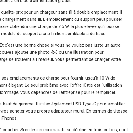
btenez un bloc d'alimentation gratuit.
ualité-prix pour un chargeur sans fil à double emplacement. Il
e chargement sans fil. L'emplacement du support peut pousser
one obtiendra une charge de 7,5 W, la plus élevée qu'il puisse
module de support a une finition semblable à du tissu.
Et c'est une bonne chose si vous ne voulez pas juste un autre
s pouvez ajouter une photo 4x6 ou une illustration pour
ge se trouvent à l'intérieur, vous permettant de charger votre
e ses emplacements de charge peut fournir jusqu'à 10 W de
t élégant. Le seul problème avec l'offre iOttie est l'utilisation
t endommagé, vous dépendrez de l'entreprise pour le remplacer.
rie haut de gamme. Il utilise également USB Type-C pour simplifier
devrez acheter votre propre adaptateur mural. En termes de vitesse
 iPhones.
 coucher. Son design minimaliste se décline en trois coloris, dont