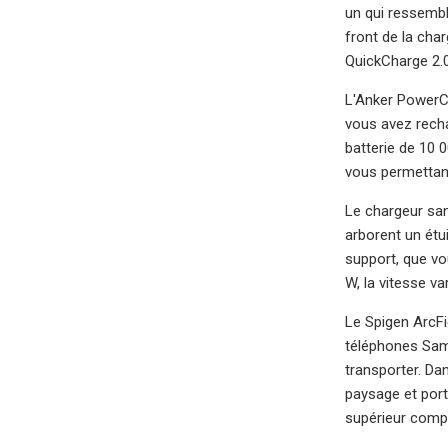
un qui ressembl
front de la cha
QuickCharge 2.0 
L'Anker PowerCor
vous avez recha
batterie de 10 
vous permettant 
Le chargeur san
arborent un étu
support, que vo
W, la vitesse va
Le Spigen ArcFi
téléphones Sams
transporter. Da
paysage et port
supérieur compa