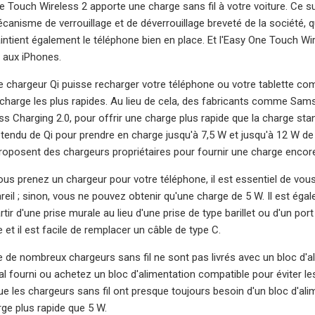
ne Touch Wireless 2 apporte une charge sans fil à votre voiture. Ce s
anisme de verrouillage et de déverrouillage breveté de la société, 
aintient également le téléphone bien en place. Et l'Easy One Touch W
W aux iPhones.
 chargeur Qi puisse recharger votre téléphone ou votre tablette comp
 charge les plus rapides. Au lieu de cela, des fabricants comme Samsu
ss Charging 2.0, pour offrir une charge plus rapide que la charge sta
étendu de Qi pour prendre en charge jusqu'à 7,5 W et jusqu'à 12 W d
roposent des chargeurs propriétaires pour fournir une charge encore
vous prenez un chargeur pour votre téléphone, il est essentiel de vou
pareil ; sinon, vous ne pouvez obtenir qu'une charge de 5 W. Il est é
rtir d'une prise murale au lieu d'une prise de type barillet ou d'un po
 et il est facile de remplacer un câble de type C.
 de nombreux chargeurs sans fil ne sont pas livrés avec un bloc d'a
l fourni ou achetez un bloc d'alimentation compatible pour éviter l
ue les chargeurs sans fil ont presque toujours besoin d'un bloc d
rge plus rapide que 5 W.