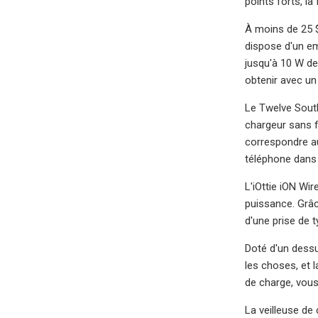
points forts, l
À moins de 25 $
dispose d'un e
jusqu'à 10 W de
obtenir avec un
Le Twelve South
chargeur sans fi
correspondre au
téléphone dans 
L'iOttie iON Wi
puissance. Grâce
d'une prise de t
Doté d'un dessus
les choses, et 
de charge, vous
La veilleuse de