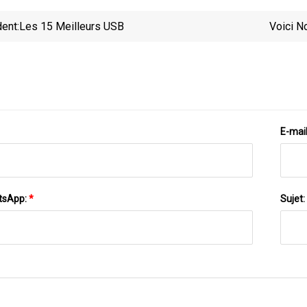
ent:
Les 15 Meilleurs USB
Voici 
Prés
E-mai
tsApp:
*
Sujet: