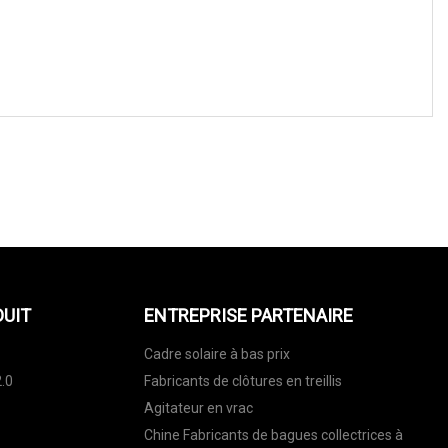
DUIT
ENTREPRISE PARTENAIRE
Cadre solaire à bas prix
.0
Fabricants de clôtures en treillis
Agitateur en vrac
Chine Fabricants de bagues collectrices à