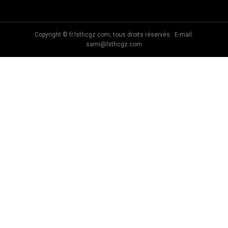
Co., Ltd
Copyright © fr.lsthcgz.com, tous droits réservés. E-mail:
sami@lsthcgz.com