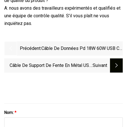
de qualité du produit ?
A: nous avons des travailleurs expérimentés et qualifiés et
une équipe de contrôle qualité. S'il vous plaît ne vous
inquiétez pas.
Précédent:
Câble De Données Pd 18W 60W USB C
Pour Câble IPhone 12 Pour Câble De
Données Apple Pour Câble USB
Câble De Support De Fente En Métal USB
:suivant
Chargeur IPhone, Pour Câble IPhone
3.0 De Type A À IDE 20 Broches À Montage
Sur Panneau Double
Nom:
*