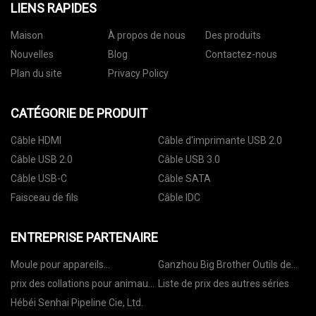
LIENS RAPIDES
Maison
À propos de nous
Des produits
Nouvelles
Blog
Contactez-nous
Plan du site
Privacy Policy
CATÉGORIE DE PRODUIT
Câble HDMI
Câble d'imprimante USB 2.0
Câble USB 2.0
Câble USB 3.0
Câble USB-C
Câble SATA
Faisceau de fils
Câble IDC
ENTREPRISE PARTENAIRE
Moule pour appareils
Ganzhou Big Brother Outils de
électroménagers fabriqué en
coupe Co., Ltd
prix des collations pour animaux
Liste de prix des autres séries
Chine
de compagnie
Hébéi Senhai Pipeline Cie, Ltd.